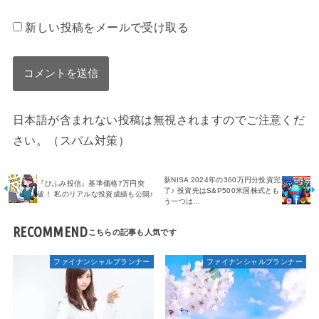
新しい投稿をメールで受け取る
日本語が含まれない投稿は無視されますのでご注意くだ
さい。（スパム対策）
新NISA 2024年の360万円分投資完
『ひふみ投信』基準価格7万円突
了♪ 投資先はS&P500米国株式とも
破！ 私のリアルな投資成績も公開♪
う一つは…
RECOMMEND
ファイナンシャルプランナー
ファイナンシャルプランナー