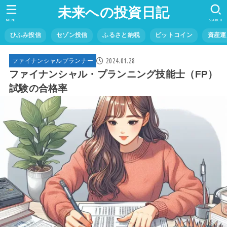
未来への投資日記
MENU
SEARCH
ひふみ投信
セゾン投信
ふるさと納税
ビットコイン
資産運
2024.01.28
ファイナンシャルプランナー
ファイナンシャル・プランニング技能士（FP）
試験の合格率