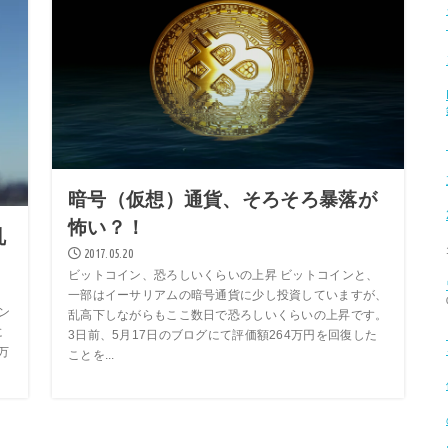
暗号（仮想）通貨、そろそろ暴落が
怖い？！
乱
2017.05.20
ビットコイン、恐ろしいくらいの上昇 ビットコインと、
一部はイーサリアムの暗号通貨に少し投資していますが、
ン
乱高下しながらもここ数日で恐ろしいくらいの上昇です。
に
3日前、5月17日のブログにて評価額264万円を回復した
万
ことを...