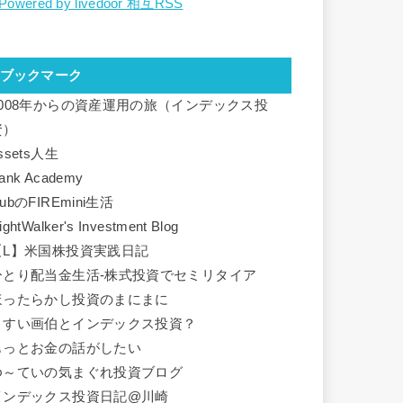
Powered by livedoor 相互RSS
ブックマーク
2008年からの資産運用の旅（インデックス投
資）
ssets人生
ank Academy
ubのFIREmini生活
ightWalker's Investment Blog
【L】米国株投資実践日記
ひとり配当金生活-株式投資でセミリタイア
ほったらかし投資のまにまに
ますい画伯とインデックス投資？
もっとお金の話がしたい
ゆ～ていの気まぐれ投資ブログ
インデックス投資日記@川崎