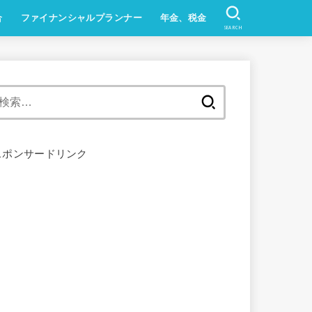
合
ファイナンシャルプランナー
年金、税金
SEARCH
検
索:
スポンサードリンク