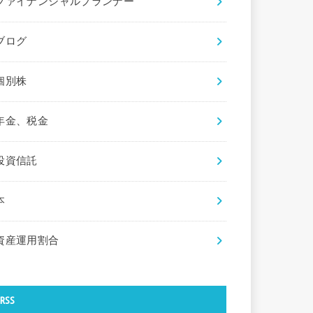
ファイナンシャルプランナー
ブログ
個別株
年金、税金
投資信託
本
資産運用割合
RSS