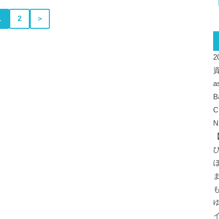
1
2
＞
a
B
C
N