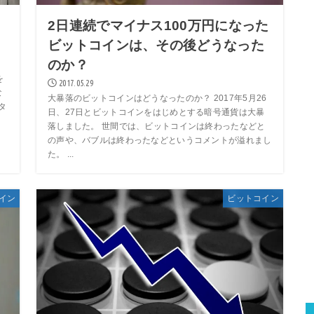
に
2日連続でマイナス100万円になった
ビットコインは、その後どうなった
のか？
を
2017.05.29
な
大暴落のビットコインはどうなったのか？ 2017年5月26
タ
日、27日とビットコインをはじめとする暗号通貨は大暴
落しました。 世間では、ビットコインは終わったなどと
の声や、バブルは終わったなどというコメントが溢れまし
た。 ...
イン
ビットコイン