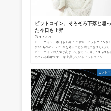
ビットコイン、そろそろ下落と思
た今日も上昇
2017.05.26
ビットコイン、本日も上昇 ここ最近、ビットコイン取
所bitFlyerのテレビCMを見ることが増えてきましたね
ビットコインの人気が高まってきている今、bitFlyerも
めている印象です。 急上昇しているビットコイン...
ビットコ