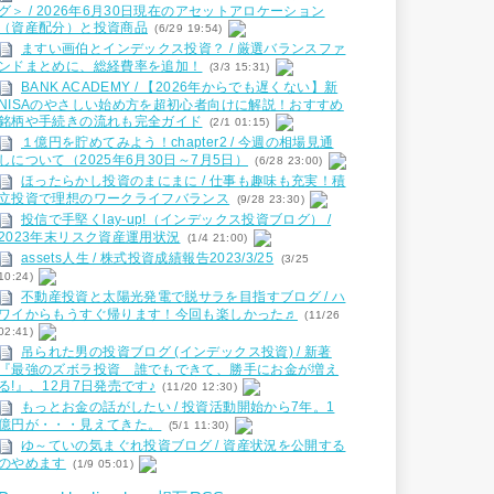
グ＞ / 2026年6月30日現在のアセットアロケーション
（資産配分）と投資商品
(6/29 19:54)
ますい画伯とインデックス投資？ / 厳選バランスファ
ンドまとめに、総経費率を追加！
(3/3 15:31)
BANK ACADEMY / 【2026年からでも遅くない】新
NISAのやさしい始め方を超初心者向けに解説！おすすめ
銘柄や手続きの流れも完全ガイド
(2/1 01:15)
１億円を貯めてみよう！chapter2 / 今週の相場見通
しについて（2025年6月30日～7月5日）
(6/28 23:00)
ほったらかし投資のまにまに / 仕事も趣味も充実！積
立投資で理想のワークライフバランス
(9/28 23:30)
投信で手堅くlay-up!（インデックス投資ブログ） /
2023年末リスク資産運用状況
(1/4 21:00)
assets人生 / 株式投資成績報告2023/3/25
(3/25
10:24)
不動産投資と太陽光発電で脱サラを目指すブログ / ハ
ワイからもうすぐ帰ります！今回も楽しかった♬
(11/26
02:41)
吊られた男の投資ブログ (インデックス投資) / 新著
『最強のズボラ投資 誰でもできて、勝手にお金が増え
る!』、12月7日発売です♪
(11/20 12:30)
もっとお金の話がしたい / 投資活動開始から7年。1
億円が・・・見えてきた。
(5/1 11:30)
ゆ～ていの気まぐれ投資ブログ / 資産状況を公開する
のやめます
(1/9 05:01)