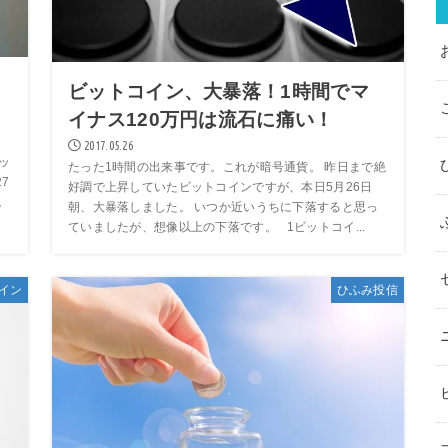
ビットコイン、大暴落！1時間でマ
イナス120万円は流石に痛い！
2017.05.26
ッ
たった1時間の出来事です。これが暗号通貨。 昨日まで絶
7
好調で上昇していたビットコインですが、本日5月26日
。
朝、大暴落しました。 いつか近いうちに下落すると思っ
ていましたが、想像以上の下落です。 1ビットコイ...
イン
ひふみ投信