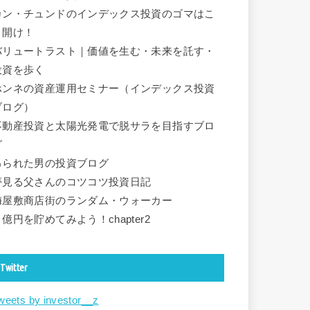
カン・チュンドのインデックス投資のゴマはこ
う開け！
バリュートラスト｜価値を生む・未来を託す・
投資を歩く
ホンネの資産運用セミナー（インデックス投資
ブログ）
不動産投資と太陽光発電で脱サラを目指すブロ
グ
吊られた男の投資ブログ
夢見る父さんのコツコツ投資日記
梅屋敷商店街のランダム・ウォーカー
１億円を貯めてみよう！chapter2
Twitter
weets by investor__z