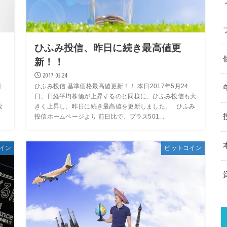
っ
ひふみ投信、昨日に続き最高値更
新！！
2017.05.24
引
ひふみ投信 基準価格最高値更新！！ 本日2017年5月24
。
日、日経平均株価が上昇するのと同様に、ひふみ投信も大
攻
きく上昇し、昨日に続き最高値を更新しました。 ひふみ
投信ホームページより 前日比で、プラス501...
イン
ビットコイン