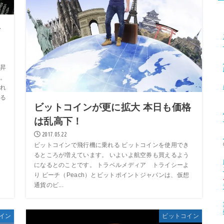
サ
昇
。
れ
る
ビットコインが更に拡大 本日も価格
は乱高下！
2017.05.22
ビットコインで飛行機に乗れる ビットコインを使用でき
るところが増えています。 いよいよ航空券も買えるよう
になるとのことです。 トラベルメディア トライシーよ
り ピーチ（Peach）とビットポイントジャパンは、仮想
通貨のビ...
イン
ビットコイン