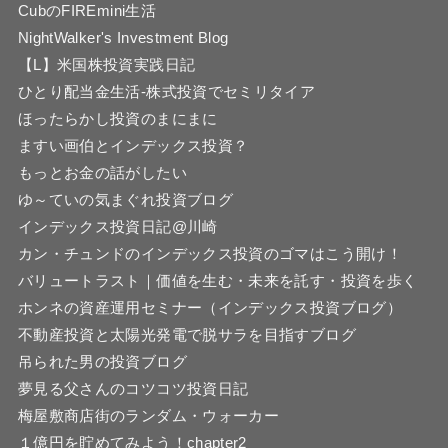
CubのFIREmini生活
NightWalker's Investment Blog
【L】米国株投資実践日記
ひとり配当金生活-株式投資でセミリタイア
ほったらかし投資のまにまに
ますい画伯とインデックス投資？
もっとお金の話がしたい
ゆ～ていの気まぐれ投資ブログ
インデックス投資日記@川崎
カン・チュンドのインデックス投資のゴマはこう開け！
バリュートラスト｜価値を生む・未来を託す・投資を歩く
ホンネの資産運用セミナー（インデックス投資ブログ）
不動産投資と太陽光発電で脱サラを目指すブログ
吊られた男の投資ブログ
夢見る父さんのコツコツ投資日記
梅屋敷商店街のランダム・ウォーカー
１億円を貯めてみよう！chapter2