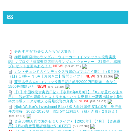
RSS
身近すぎる“厄介な人たち”が大集合！
梅屋敷商店街のランダム・ウォーカー（インデックス投資実践
記） / ブログ「梅屋敷商店街のランダム・ウォーカー」21周年。感謝
プレゼント企画もあるよ！
NEW!
(8/9 01:21)
カン・チュンドのインデックス投資のゴマはこう開け！ / 8月9日
（日）17時～ NISA【おおきに】質問ライブ！
NEW!
(8/8 23:59)
夢見る父さんのコツコツ投資日記 / 老後2000万円問題、今なら
1500円問題だと
NEW!
(8/8 22:30)
【L】米国株投資実践日記 / 【令和8年8月8日】「8」が重なる佳き
日に、我が家の資産もヒストリカル・ハイを更新！〜著書出版から5年
半の市場データが教える長期投資の真実〜
NEW!
(8/8 01:02)
NightWalker's Investment Blog / 個人向け国債 変動10年 発行条
件の推移 2022−2026/8 固定5年は利回り（税引き前）2％超え！
(8/6 15:01)
資産3000万円で海外セミリタイア / 【2026年】【7月】【資産運
用】7月の資産運用評価額は5,161万円
(8/2 02:39)