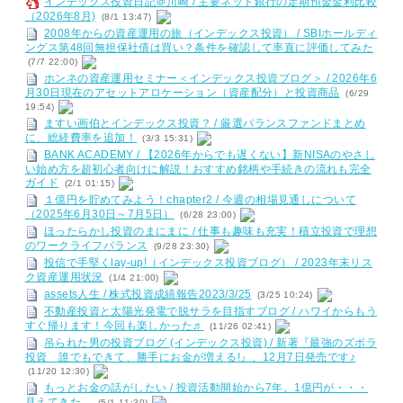
インデックス投資日記＠川崎 / 主要ネット銀行の定期預金金利比較
（2026年8月)
(8/1 13:47)
2008年からの資産運用の旅（インデックス投資） / SBIホールディ
ングス第48回無担保社債は買い？条件を確認して率直に評価してみた
(7/7 22:00)
ホンネの資産運用セミナー＜インデックス投資ブログ＞ / 2026年6
月30日現在のアセットアロケーション（資産配分）と投資商品
(6/29
19:54)
ますい画伯とインデックス投資？ / 厳選バランスファンドまとめ
に、総経費率を追加！
(3/3 15:31)
BANK ACADEMY / 【2026年からでも遅くない】新NISAのやさし
い始め方を超初心者向けに解説！おすすめ銘柄や手続きの流れも完全
ガイド
(2/1 01:15)
１億円を貯めてみよう！chapter2 / 今週の相場見通しについて
（2025年6月30日～7月5日）
(6/28 23:00)
ほったらかし投資のまにまに / 仕事も趣味も充実！積立投資で理想
のワークライフバランス
(9/28 23:30)
投信で手堅くlay-up!（インデックス投資ブログ） / 2023年末リス
ク資産運用状況
(1/4 21:00)
assets人生 / 株式投資成績報告2023/3/25
(3/25 10:24)
不動産投資と太陽光発電で脱サラを目指すブログ / ハワイからもう
すぐ帰ります！今回も楽しかった♬
(11/26 02:41)
吊られた男の投資ブログ (インデックス投資) / 新著『最強のズボラ
投資 誰でもできて、勝手にお金が増える!』、12月7日発売です♪
(11/20 12:30)
もっとお金の話がしたい / 投資活動開始から7年。1億円が・・・
見えてきた。
(5/1 11:30)