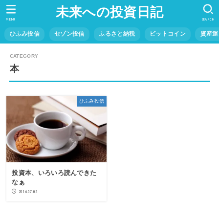
未来への投資日記
MENU
SEARCH
ひふみ投信
セゾン投信
ふるさと納税
ビットコイン
資産運
本
ひふみ投信
投資本、いろいろ読んできた
なぁ
2016.07.02