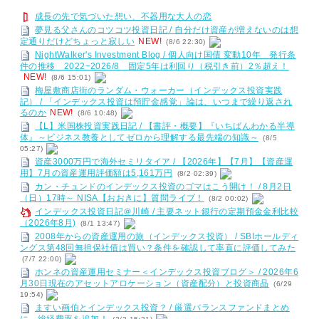
成長の先で気づいた想い、不器用な大人の恋
夢見る父さんのコツコツ投資日記 / 自分だけ資産が増えないのは想
定通りだけどちょっと寂しい
NEW!
(8/6 22:30)
NightWalker's Investment Blog / 個人向け国債 変動10年 発行条
件の推移 2022−2026/8 固定5年は利回り（税引き前）2％超え！
NEW!
(8/6 15:01)
梅屋敷商店街のランダム・ウォーカー（インデックス投資実践
記） / 「インデックス投資は預貯金感覚」論は、いつまで繰り返され
るのか
NEW!
(8/6 10:48)
【L】米国株投資実践日記 / 【書評・概要】『いちばんわかる半導
体』～ビジネス教養としてゼロから理解する最先端の知識～
(8/5
05:27)
資産3000万円で海外セミリタイア / 【2026年】【7月】【資産運
用】7月の資産運用評価額は5,161万円
(8/2 02:39)
カン・チュンドのインデックス投資のゴマはこう開け！ / 8月2日
（日）17時～ NISA【おおきに】質問ライブ！
(8/2 00:02)
インデックス投資日記＠川崎 / 主要ネット銀行の定期預金金利比較
（2026年8月)
(8/1 13:47)
2008年からの資産運用の旅（インデックス投資） / SBIホールディ
ングス第48回無担保社債は買い？条件を確認して率直に評価してみた
(7/7 22:00)
ホンネの資産運用セミナー＜インデックス投資ブログ＞ / 2026年6
月30日現在のアセットアロケーション（資産配分）と投資商品
(6/29
19:54)
ますい画伯とインデックス投資？ / 厳選バランスファンドまとめ