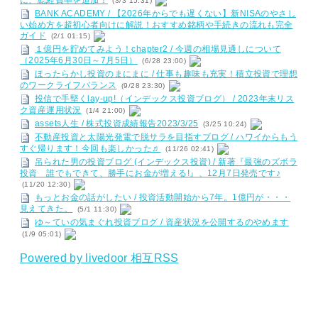
に、総経費率を追加！
(3/3 15:31)
BANK ACADEMY / 【2026年からでも遅くない】新NISAのやさし
い始め方を超初心者向けに解説！おすすめ銘柄や手続きの流れも完全
ガイド
(2/1 01:15)
１億円を貯めてみよう！chapter2 / 今週の相場見通しについて
（2025年6月30日～7月5日）
(6/28 23:00)
ほったらかし投資のまにまに / 仕事も趣味も充実！積立投資で理想
のワークライフバランス
(9/28 23:30)
投信で手堅くlay-up!（インデックス投資ブログ） / 2023年末リス
ク資産運用状況
(1/4 21:00)
assets人生 / 株式投資成績報告2023/3/25
(3/25 10:24)
不動産投資と太陽光発電で脱サラを目指すブログ / ハワイからもう
すぐ帰ります！今回も楽しかった♬
(11/26 02:41)
吊られた男の投資ブログ (インデックス投資) / 新著『最強のズボラ
投資 誰でもできて、勝手にお金が増える!』、12月7日発売です♪
(11/20 12:30)
もっとお金の話がしたい / 投資活動開始から7年。1億円が・・・
見えてきた。
(5/1 11:30)
ゆ～ていの気まぐれ投資ブログ / 資産状況を公開するのやめます
(1/9 05:01)
Powered by livedoor 相互RSS