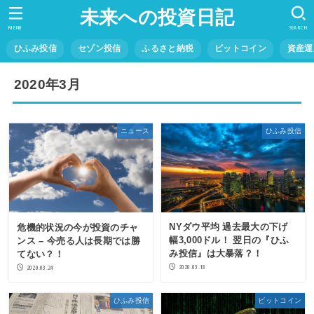
未来への投資日記
MENU
SEARCH
ひふみ投信
セゾン投信
ふるさと納税
ビットコイン
資産運
2020年3月
ニュース
ひふみ投信
NYダウ平均 過去最大の下げ
危機的状況の今が投資のチャ
幅3,000ドル！ 翌日の『ひふ
ンス – 今売る人は長期では勝
み投信』は大暴落？！
てない？！
2020.03.18
2020.03.24
ひふみ投信
ビットコイン