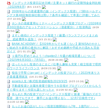
インデックス投資日記＠川崎 / 主要ネット銀行の定期預金金利比較
（2026年8月)
(8/1 13:47)
2008年からの資産運用の旅（インデックス投資） / SBIホールディ
ングス第48回無担保社債は買い？条件を確認して率直に評価してみた
(7/7 22:00)
ホンネの資産運用セミナー＜インデックス投資ブログ＞ / 2026年6
月30日現在のアセットアロケーション（資産配分）と投資商品
(6/29
19:54)
ますい画伯とインデックス投資？ / 厳選バランスファンドまとめ
に、総経費率を追加！
(3/3 15:31)
BANK ACADEMY / 【2026年からでも遅くない】新NISAのやさし
い始め方を超初心者向けに解説！おすすめ銘柄や手続きの流れも完全
ガイド
(2/1 01:15)
１億円を貯めてみよう！chapter2 / 今週の相場見通しについて
（2025年6月30日～7月5日）
(6/28 23:00)
ほったらかし投資のまにまに / 仕事も趣味も充実！積立投資で理想
のワークライフバランス
(9/28 23:30)
投信で手堅くlay-up!（インデックス投資ブログ） / 2023年末リス
ク資産運用状況
(1/4 21:00)
assets人生 / 株式投資成績報告2023/3/25
(3/25 10:24)
不動産投資と太陽光発電で脱サラを目指すブログ / ハワイからもう
すぐ帰ります！今回も楽しかった♬
(11/26 02:41)
吊られた男の投資ブログ (インデックス投資) / 新著『最強のズボラ
投資 誰でもできて、勝手にお金が増える!』、12月7日発売です♪
(11/20 12:30)
もっとお金の話がしたい / 投資活動開始から7年。1億円が・・・