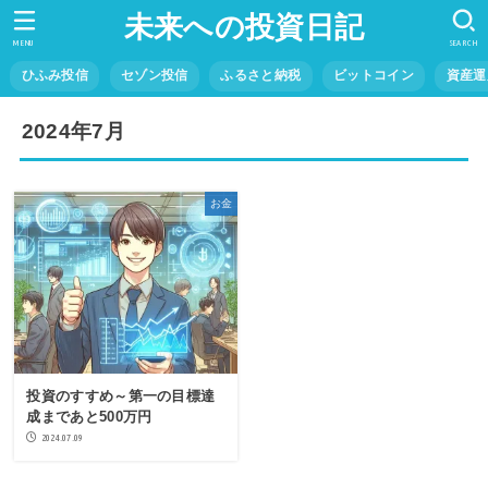
未来への投資日記
MENU
SEARCH
ひふみ投信
セゾン投信
ふるさと納税
ビットコイン
資産運
2024年7月
お金
投資のすすめ～第一の目標達
成まであと500万円
2024.07.09