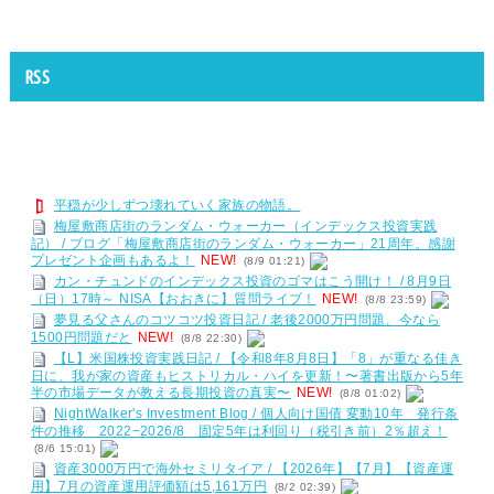
RSS
平穏が少しずつ壊れていく家族の物語。
梅屋敷商店街のランダム・ウォーカー（インデックス投資実践
記） / ブログ「梅屋敷商店街のランダム・ウォーカー」21周年。感謝
プレゼント企画もあるよ！
NEW!
(8/9 01:21)
カン・チュンドのインデックス投資のゴマはこう開け！ / 8月9日
（日）17時～ NISA【おおきに】質問ライブ！
NEW!
(8/8 23:59)
夢見る父さんのコツコツ投資日記 / 老後2000万円問題、今なら
1500円問題だと
NEW!
(8/8 22:30)
【L】米国株投資実践日記 / 【令和8年8月8日】「8」が重なる佳き
日に、我が家の資産もヒストリカル・ハイを更新！〜著書出版から5年
半の市場データが教える長期投資の真実〜
NEW!
(8/8 01:02)
NightWalker's Investment Blog / 個人向け国債 変動10年 発行条
件の推移 2022−2026/8 固定5年は利回り（税引き前）2％超え！
(8/6 15:01)
資産3000万円で海外セミリタイア / 【2026年】【7月】【資産運
用】7月の資産運用評価額は5,161万円
(8/2 02:39)