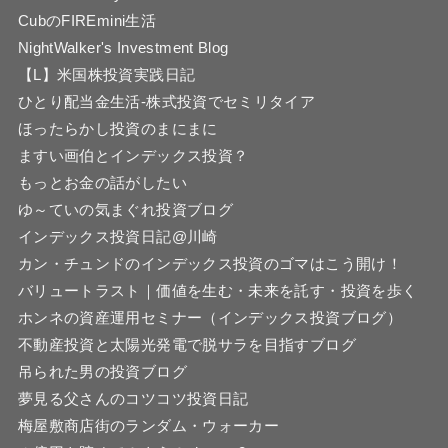
CubのFIREmini生活
NightWalker's Investment Blog
【L】米国株投資実践日記
ひとり配当金生活-株式投資でセミリタイア
ほったらかし投資のまにまに
ますい画伯とインデックス投資？
もっとお金の話がしたい
ゆ～ていの気まぐれ投資ブログ
インデックス投資日記@川崎
カン・チュンドのインデックス投資のゴマはこう開け！
バリュートラスト｜価値を生む・未来を託す・投資を歩く
ホンネの資産運用セミナー（インデックス投資ブログ）
不動産投資と太陽光発電で脱サラを目指すブログ
吊られた男の投資ブログ
夢見る父さんのコツコツ投資日記
梅屋敷商店街のランダム・ウォーカー