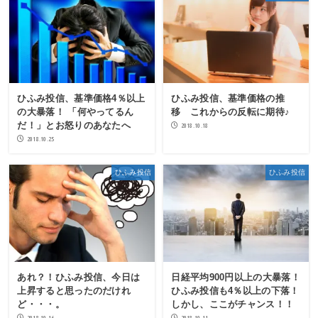
ひふみ投信、基準価格4％以上
ひふみ投信、基準価格の推
の大暴落！ 「何やってるん
移 これからの反転に期待♪
だ！」とお怒りのあなたへ
2018.10.18
2018.10.25
ひふみ投信
ひふみ投信
あれ？！ひふみ投信、今日は
日経平均900円以上の大暴落！
上昇すると思ったのだけれ
ひふみ投信も4％以上の下落！
ど・・・。
しかし、ここがチャンス！！
2018.10.16
2018.10.11