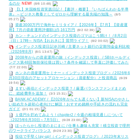
るのか
NEW!
(8/6 10:48)
【L】米国株投資実践日記 / 【書評・概要】『いちばんわかる半導
体』～ビジネス教養としてゼロから理解する最先端の知識～
(8/5
05:27)
資産3000万円で海外セミリタイア / 【2026年】【7月】【資産運
用】7月の資産運用評価額は5,161万円
(8/2 02:39)
カン・チュンドのインデックス投資のゴマはこう開け！ / 8月2日
（日）17時～ NISA【おおきに】質問ライブ！
(8/2 00:02)
インデックス投資日記＠川崎 / 主要ネット銀行の定期預金金利比較
（2026年8月)
(8/1 13:47)
2008年からの資産運用の旅（インデックス投資） / SBIホールディ
ングス第48回無担保社債は買い？条件を確認して率直に評価してみた
(7/7 22:00)
ホンネの資産運用セミナー＜インデックス投資ブログ＞ / 2026年6
月30日現在のアセットアロケーション（資産配分）と投資商品
(6/29
19:54)
ますい画伯とインデックス投資？ / 厳選バランスファンドまとめ
に、総経費率を追加！
(3/3 15:31)
BANK ACADEMY / 【2026年からでも遅くない】新NISAのやさし
い始め方を超初心者向けに解説！おすすめ銘柄や手続きの流れも完全
ガイド
(2/1 01:15)
１億円を貯めてみよう！chapter2 / 今週の相場見通しについて
（2025年6月30日～7月5日）
(6/28 23:00)
ほったらかし投資のまにまに / 仕事も趣味も充実！積立投資で理想
のワークライフバランス
(9/28 23:30)
投信で手堅くlay-up!（インデックス投資ブログ） / 2023年末リス