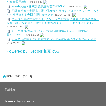
ク資産運用状況
(1/4 21:00)
assets人生 / 株式投資成績報告2023/3/25
(3/25 10:24)
不動産投資と太陽光発電で脱サラを目指すブログ / ハワイからもう
すぐ帰ります！今回も楽しかった♬
(11/26 02:41)
吊られた男の投資ブログ (インデックス投資) / 新著『最強のズボラ
投資 誰でもできて、勝手にお金が増える!』、12月7日発売です♪
(11/20 12:30)
もっとお金の話がしたい / 投資活動開始から7年。1億円が・・・
見えてきた。
(5/1 11:30)
ゆ～ていの気まぐれ投資ブログ / 資産状況を公開するのやめます
(1/9 05:01)
Powered by livedoor 相互RSS
HOME
2018年
10月
Twitter
Tweets by investor__z