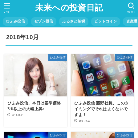
未来への投資日記
MENU
SEARCH
ひふみ投信
セゾン投信
ふるさと納税
ビットコイン
資産運
2018年10月
ひふみ投信
ひふみ投信
ひふみ投信、本日は基準価格
ひふみ投信 藤野社長、このタ
3％以上の大幅上昇♪
イミングでそれはよくないで
すよ！
2018.10.31
2018.10.29
ひふみ投信
ひふみ投信