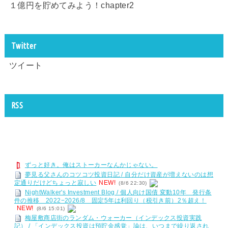
１億円を貯めてみよう！chapter2
Twitter
ツイート
RSS
ずっと好き。俺はストーカーなんかじゃない。
夢見る父さんのコツコツ投資日記 / 自分だけ資産が増えないのは想
定通りだけどちょっと寂しい
NEW!
(8/6 22:30)
NightWalker's Investment Blog / 個人向け国債 変動10年 発行条
件の推移 2022−2026/8 固定5年は利回り（税引き前）2％超え！
NEW!
(8/6 15:01)
梅屋敷商店街のランダム・ウォーカー（インデックス投資実践
記） / 「インデックス投資は預貯金感覚」論は、いつまで繰り返され