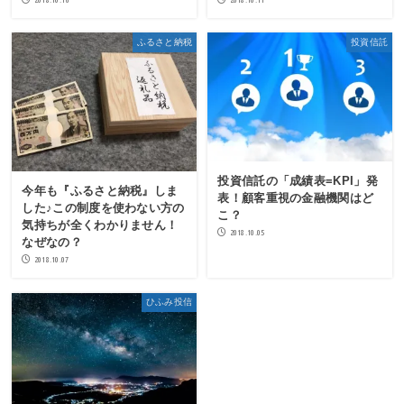
ふるさと納税
投資信託
投資信託の「成績表=KPI」発
今年も『ふるさと納税』しま
表！顧客重視の金融機関はど
した♪この制度を使わない方の
こ？
気持ちが全くわかりません！
2018.10.05
なぜなの？
2018.10.07
ひふみ投信