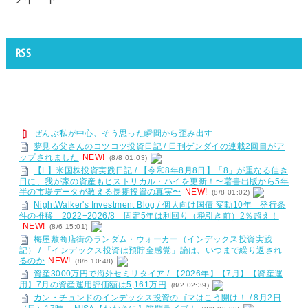
RSS
ぜんぶ私が中心、そう思った瞬間から歪み出す
夢見る父さんのコツコツ投資日記 / 日刊ゲンダイの連載2回目がア
ップされました
NEW!
(8/8 01:03)
【L】米国株投資実践日記 / 【令和8年8月8日】「8」が重なる佳き
日に、我が家の資産もヒストリカル・ハイを更新！〜著書出版から5年
半の市場データが教える長期投資の真実〜
NEW!
(8/8 01:02)
NightWalker's Investment Blog / 個人向け国債 変動10年 発行条
件の推移 2022−2026/8 固定5年は利回り（税引き前）2％超え！
NEW!
(8/6 15:01)
梅屋敷商店街のランダム・ウォーカー（インデックス投資実践
記） / 「インデックス投資は預貯金感覚」論は、いつまで繰り返され
るのか
NEW!
(8/6 10:48)
資産3000万円で海外セミリタイア / 【2026年】【7月】【資産運
用】7月の資産運用評価額は5,161万円
(8/2 02:39)
カン・チュンドのインデックス投資のゴマはこう開け！ / 8月2日