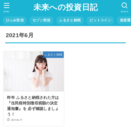
未来への投資日記
MENU
SEARCH
ひふみ投信
セゾン投信
ふるさと納税
ビットコイン
資産運
2021年6月
ふるさと納税
昨年 ふるさと納税された方は
『住民税特別徴収税額の決定
通知書』を 必ず確認しましょ
う！
2021.06.17