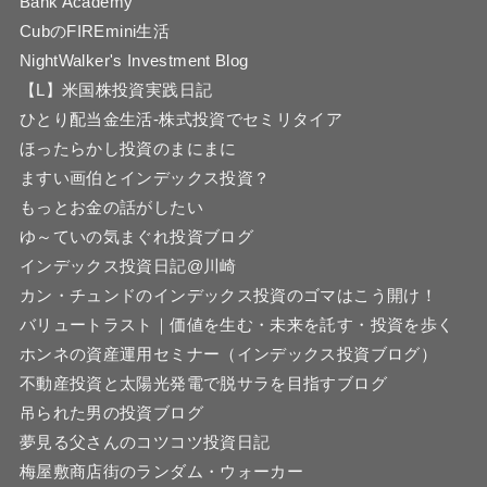
Bank Academy
CubのFIREmini生活
NightWalker's Investment Blog
【L】米国株投資実践日記
ひとり配当金生活-株式投資でセミリタイア
ほったらかし投資のまにまに
ますい画伯とインデックス投資？
もっとお金の話がしたい
ゆ～ていの気まぐれ投資ブログ
インデックス投資日記@川崎
カン・チュンドのインデックス投資のゴマはこう開け！
バリュートラスト｜価値を生む・未来を託す・投資を歩く
ホンネの資産運用セミナー（インデックス投資ブログ）
不動産投資と太陽光発電で脱サラを目指すブログ
吊られた男の投資ブログ
夢見る父さんのコツコツ投資日記
梅屋敷商店街のランダム・ウォーカー