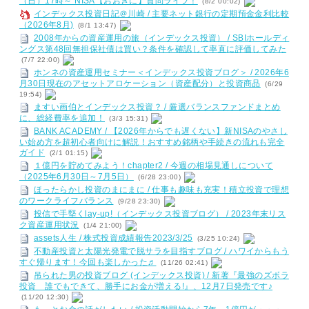
（日）17時～ NISA【おおきに】質問ライブ！
(8/2 00:02)
インデックス投資日記＠川崎 / 主要ネット銀行の定期預金金利比較
（2026年8月)
(8/1 13:47)
2008年からの資産運用の旅（インデックス投資） / SBIホールディ
ングス第48回無担保社債は買い？条件を確認して率直に評価してみた
(7/7 22:00)
ホンネの資産運用セミナー＜インデックス投資ブログ＞ / 2026年6
月30日現在のアセットアロケーション（資産配分）と投資商品
(6/29
19:54)
ますい画伯とインデックス投資？ / 厳選バランスファンドまとめ
に、総経費率を追加！
(3/3 15:31)
BANK ACADEMY / 【2026年からでも遅くない】新NISAのやさし
い始め方を超初心者向けに解説！おすすめ銘柄や手続きの流れも完全
ガイド
(2/1 01:15)
１億円を貯めてみよう！chapter2 / 今週の相場見通しについて
（2025年6月30日～7月5日）
(6/28 23:00)
ほったらかし投資のまにまに / 仕事も趣味も充実！積立投資で理想
のワークライフバランス
(9/28 23:30)
投信で手堅くlay-up!（インデックス投資ブログ） / 2023年末リス
ク資産運用状況
(1/4 21:00)
assets人生 / 株式投資成績報告2023/3/25
(3/25 10:24)
不動産投資と太陽光発電で脱サラを目指すブログ / ハワイからもう
すぐ帰ります！今回も楽しかった♬
(11/26 02:41)
吊られた男の投資ブログ (インデックス投資) / 新著『最強のズボラ
投資 誰でもできて、勝手にお金が増える!』、12月7日発売です♪
(11/20 12:30)