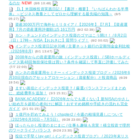
るのか
NEW!
(8/6 10:48)
【L】米国株投資実践日記 / 【書評・概要】『いちばんわかる半導
体』～ビジネス教養としてゼロから理解する最先端の知識～
(8/5
05:27)
資産3000万円で海外セミリタイア / 【2026年】【7月】【資産運
用】7月の資産運用評価額は5,161万円
(8/2 02:39)
カン・チュンドのインデックス投資のゴマはこう開け！ / 8月2日
（日）17時～ NISA【おおきに】質問ライブ！
(8/2 00:02)
インデックス投資日記＠川崎 / 主要ネット銀行の定期預金金利比較
（2026年8月)
(8/1 13:47)
2008年からの資産運用の旅（インデックス投資） / SBIホールディ
ングス第48回無担保社債は買い？条件を確認して率直に評価してみた
(7/7 22:00)
ホンネの資産運用セミナー＜インデックス投資ブログ＞ / 2026年6
月30日現在のアセットアロケーション（資産配分）と投資商品
(6/29
19:54)
ますい画伯とインデックス投資？ / 厳選バランスファンドまとめ
に、総経費率を追加！
(3/3 15:31)
BANK ACADEMY / 【2026年からでも遅くない】新NISAのやさし
い始め方を超初心者向けに解説！おすすめ銘柄や手続きの流れも完全
ガイド
(2/1 01:15)
１億円を貯めてみよう！chapter2 / 今週の相場見通しについて
（2025年6月30日～7月5日）
(6/28 23:00)
ほったらかし投資のまにまに / 仕事も趣味も充実！積立投資で理想
のワークライフバランス
(9/28 23:30)
投信で手堅くlay-up!（インデックス投資ブログ） / 2023年末リス