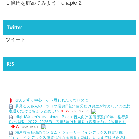
１億円を貯めてみよう！chapter2
Twitter
ツイート
RSS
ぜんぶ私が中心、そう思われたくないのに
夢見る父さんのコツコツ投資日記 / 自分だけ資産が増えないのは想
定通りだけどちょっと寂しい
NEW!
(8/6 22:30)
NightWalker's Investment Blog / 個人向け国債 変動10年 発行条
件の推移 2022−2026/8 固定5年は利回り（税引き前）2％超え！
NEW!
(8/6 15:01)
梅屋敷商店街のランダム・ウォーカー（インデックス投資実践
記） / 「インデックス投資は預貯金感覚」論は、いつまで繰り返され