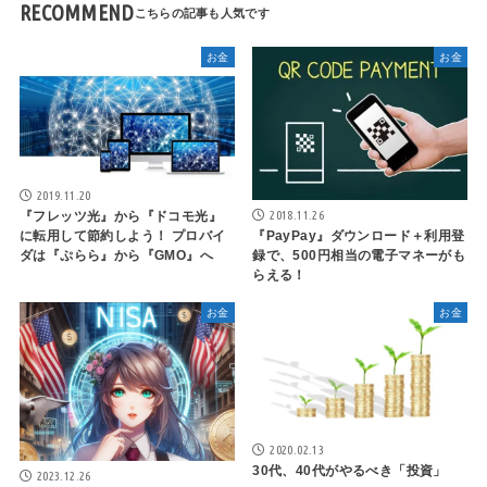
RECOMMEND
お金
お金
2019.11.20
2018.11.26
『フレッツ光』から『ドコモ光』
に転用して節約しよう！ プロバイ
『PayPay』ダウンロード＋利用登
ダは『ぷらら』から『GMO』へ
録で、500円相当の電子マネーがも
らえる！
お金
お金
2020.02.13
30代、40代がやるべき「投資」
2023.12.26