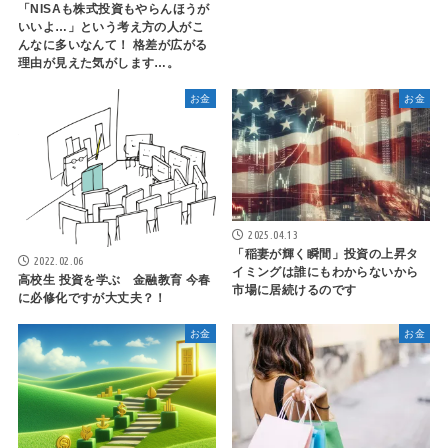
「NISAも株式投資もやらんほうが
いいよ…」という考え方の人がこ
んなに多いなんて！ 格差が広がる
理由が見えた気がします…。
お金
お金
2025.04.13
「稲妻が輝く瞬間」投資の上昇タ
2022.02.06
イミングは誰にもわからないから
高校生 投資を学ぶ 金融教育 今春
市場に居続けるのです
に必修化ですが大丈夫？！
お金
お金