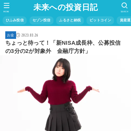
未来への投資日記
MENU
SEARCH
ひふみ投信
セゾン投信
ふるさと納税
ビットコイン
資産運
2023.03.26
お金
ちょっと待って！「新NISA成長枠、公募投信
の3分の2が対象外 金融庁方針」