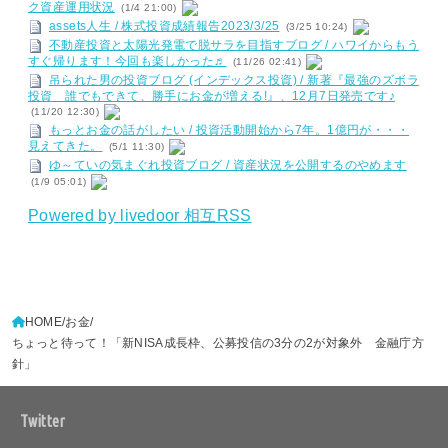
ク資産運用状況
(1/4 21:00)
assets人生 / 株式投資成績報告2023/3/25
(3/25 10:24)
不動産投資と太陽光発電で脱サラを目指すブログ / ハワイからもう
すぐ帰ります！今回も楽しかった♬
(11/26 02:41)
吊られた男の投資ブログ (インデックス投資) / 新著『最強のズボラ
投資 誰でもできて、勝手にお金が増える!』、12月7日発売です♪
(11/20 12:30)
もっとお金の話がしたい / 投資活動開始から7年。1億円が・・・
見えてきた。
(5/1 11:30)
ゆ～ていの気まぐれ投資ブログ / 資産状況を公開するのやめます
(1/9 05:01)
Powered by livedoor 相互RSS
HOME
お金
ちょっと待って！「新NISA成長枠、公募投信の3分の2が対象外 金融庁方
針」
Twitter