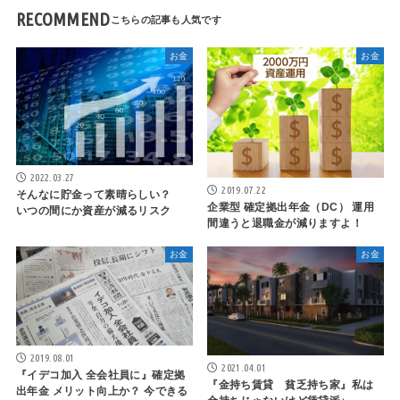
RECOMMEND
お金
お金
2022.03.27
2019.07.22
そんなに貯金って素晴らしい？
企業型 確定拠出年金（DC） 運用
いつの間にか資産が減るリスク
間違うと退職金が減りますよ！
お金
お金
2019.08.01
2021.04.01
『イデコ加入 全会社員に』確定拠
『金持ち賃貸 貧乏持ち家』私は
出年金 メリット向上か？ 今できる