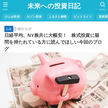
未来への投資日記
MENU
SEARCH
ひふみ投信
セゾン投信
ふるさと納税
ビットコイン
資産運
2021.11.27
お金
日経平均、NY株共に大幅安！ 株式投資に疑
問を持たれている方に読んでほしい今回のブロ
グ