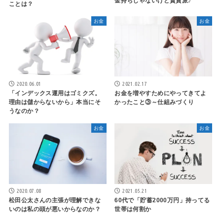
金持ちじゃないけど賃貸派♪
ことは？
お金
お金
2020.06.01
2021.02.17
「インデックス運用はゴミクズ。
お金を増やすためにやってきてよ
理由は儲からないから」本当にそ
かったこと③～仕組みづくり
うなのか？
お金
お金
2020.07.08
2021.05.21
松田公太さんの主張が理解できな
60代で「貯蓄2000万円」持ってる
いのは私の頭が悪いからなのか？
世帯は何割か