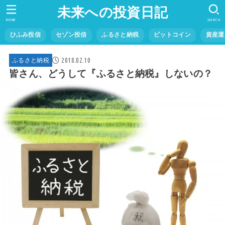
未来への投資日記
MENU
SEARCH
ひふみ投信
セゾン投信
ふるさと納税
ビットコイン
資産運
2018.02.10
ふるさと納税
皆さん、どうして『ふるさと納税』しないの？