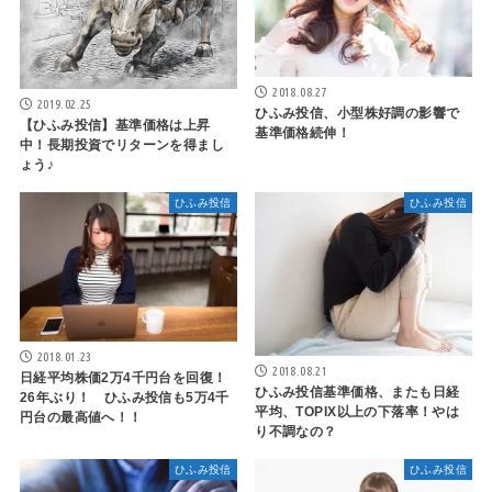
2018.08.27
2019.02.25
ひふみ投信、小型株好調の影響で
【ひふみ投信】基準価格は上昇
基準価格続伸！
中！長期投資でリターンを得まし
ょう♪
ひふみ投信
ひふみ投信
2018.01.23
2018.08.21
日経平均株価2万4千円台を回復！
ひふみ投信基準価格、またも日経
26年ぶり！ ひふみ投信も5万4千
平均、TOPIX以上の下落率！やは
円台の最高値へ！！
り不調なの？
ひふみ投信
ひふみ投信