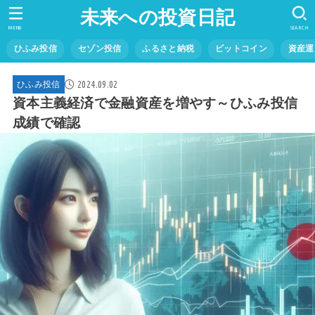
未来への投資日記
MENU
SEARCH
ひふみ投信
セゾン投信
ふるさと納税
ビットコイン
資産運
2024.09.02
ひふみ投信
資本主義経済で金融資産を増やす～ひふみ投信
成績で確認