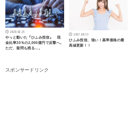
2020.02.25
2017.09.13
やっと動いた『ひふみ投信』 現
ひふみ投信、強い！基準価格の最
金比率30％の2,000億円で反撃へ。
高値更新！！
ただ、疑問も残る…。
スポンサードリンク