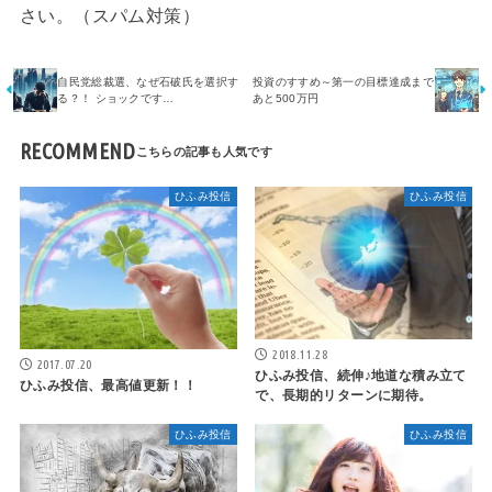
さい。（スパム対策）
自民党総裁選、なぜ石破氏を選択す
投資のすすめ～第一の目標達成まで
る？！ ショックです…
あと500万円
RECOMMEND
ひふみ投信
ひふみ投信
2018.11.28
2017.07.20
ひふみ投信、続伸♪地道な積み立て
ひふみ投信、最高値更新！！
で、長期的リターンに期待。
ひふみ投信
ひふみ投信