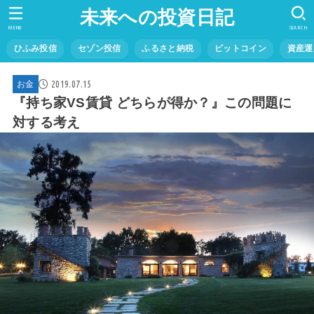
未来への投資日記
MENU
SEARCH
ひふみ投信
セゾン投信
ふるさと納税
ビットコイン
資産運
2019.07.15
お金
『持ち家VS賃貸 どちらが得か？』この問題に
対する考え